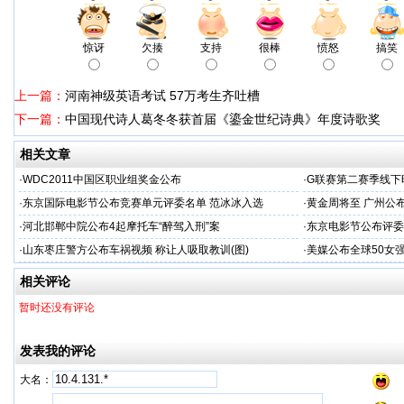
惊讶
欠揍
支持
很棒
愤怒
搞笑
上一篇：
河南神级英语考试 57万考生齐吐槽
下一篇：
中国现代诗人葛冬冬获首届《鎏金世纪诗典》年度诗歌奖
相关文章
·
WDC2011中国区职业组奖金公布
·
G联赛第二赛季线下
·
东京国际电影节公布竞赛单元评委名单 范冰冰入选
·
黄金周将至 广州公
·
河北邯郸中院公布4起摩托车“醉驾入刑”案
·
东京电影节公布评委
·
山东枣庄警方公布车祸视频 称让人吸取教训(图)
·
美媒公布全球50女
相关评论
暂时还没有评论
发表我的评论
大名：