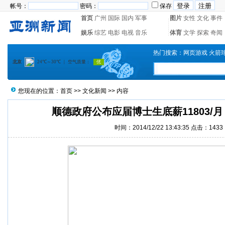
帐号：
密码：
保存
首页
广州
国际
国内
军事
图片
女性
文化
事件
娱乐
综艺
电影
电视
音乐
体育
文学
探索
奇闻
热门搜索：
网页游戏
火箭
您现在的位置：
首页
>>
文化新闻
>> 内容
顺德政府公布应届博士生底薪11803/
时间：2014/12/22 13:43:35 点击：1433