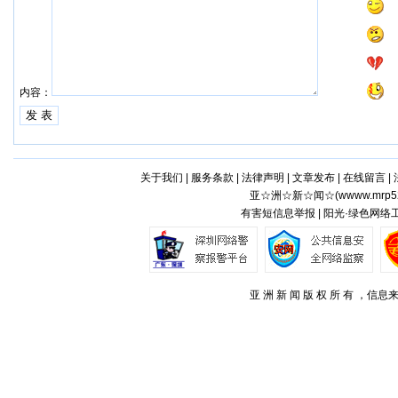
内容：
关于我们
|
服务条款
|
法律声明
|
文章发布
|
在线留言
|
亚☆洲☆新☆闻☆(
wwww.mrp5
有害短信息举报 | 阳光·绿色网络
亚 洲 新 闻 版 权 所 有 ，信