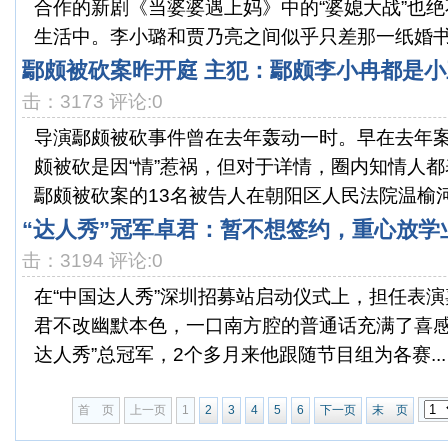
合作的新剧《当婆婆遇上妈》中的“婆媳大战”也
生活中。李小璐和贾乃亮之间似乎只差那一纸婚书了
鄢颇被砍案昨开庭 主犯：鄢颇李小冉都是小三
击：3173 评论:0
导演鄢颇被砍事件曾在去年轰动一时。早在去年
颇被砍是因“情”惹祸，但对于详情，圈内知情人
鄢颇被砍案的13名被告人在朝阳区人民法院温榆河法
“达人秀”冠军卓君：暂不想签约，重心放学
击：3194 评论:0
在“中国达人秀”深圳招募站启动仪式上，担任表演
君不改幽默本色，一口南方腔的普通话充满了喜感。
达人秀”总冠军，2个多月来他跟随节目组为各赛...
首 页
上一页
1
2
3
4
5
6
下一页
末 页