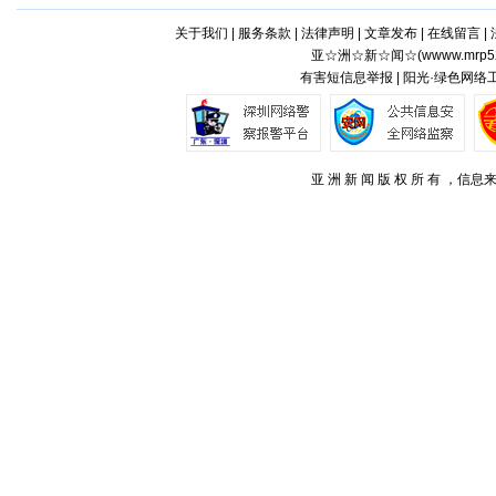
关于我们
|
服务条款
|
法律声明
|
文章发布
|
在线留言
|
亚☆洲☆新☆闻☆(
wwww.mrp5
有害短信息举报 | 阳光·绿色网络
亚 洲 新 闻 版 权 所 有 ，信