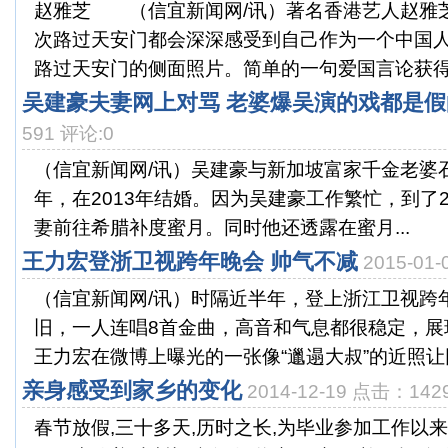
赵雅芝 （信宜新闻网/讯）著名香港艺人赵雅芝
次路过天安门都会深深感受到自己作为一个中国人
路过天安门的侧面照片。简单的一句爱国言论获得网
吴建豪夫妻网上对骂 老婆爆吴演的戏都是假
591 评论:0
（信宜新闻网/讯）吴建豪与新加坡富家千金老婆石贞善
年，在2013年结婚。因为吴建豪工作繁忙，到了2
妻前往希腊补度蜜月。同时他还透露在蜜月...
王力宏登浙卫视跨年晚会 帅气不减
2015-01
（信宜新闻网/讯）时隔近半年，登上浙江卫视跨
旧，一人连唱8首金曲，高音和气息都很稳定，展
王力宏在微博上曝光的一张像“邋遢大叔”的近照让网
亲身感受到家乡的变化
2014-12-19 点击：142
春节放假,三十多天,历时之长,为毕业参加工作以来