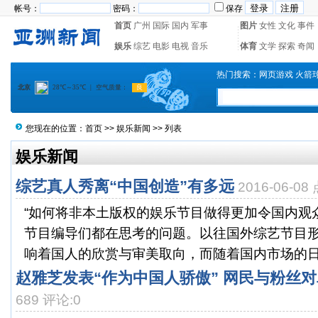
帐号：
密码：
保存
首页
广州
国际
国内
军事
图片
女性
文化
事件
娱乐
综艺
电影
电视
音乐
体育
文学
探索
奇闻
热门搜索：
网页游戏
火箭
您现在的位置：
首页
>>
娱乐新闻
>> 列表
娱乐新闻
综艺真人秀离“中国创造”有多远
2016-06-0
“如何将非本土版权的娱乐节目做得更加令国内观
节目编导们都在思考的问题。以往国外综艺节目
响着国人的欣赏与审美取向，而随着国内市场的日益
赵雅芝发表“作为中国人骄傲” 网民与粉丝对
689 评论:0