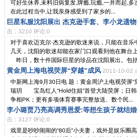
可好生休养,未料旧病复发,牌瘾,玩瘾,一并而起,多
在此过程当中,让我亲身感受到了家乡的...
巨星私服沈阳展出 杰克逊手套、李小龙遗
击：3210 评论:0
对于喜欢迈克尔·杰克逊的歌迷来说，只能在音乐
几天，沈阳的歌迷却能在家门口观看到他在舞台
昨日，数十件国际巨星的珍品在沈阳展出。包括杰克
黄金周上海电视荧屏“穿越”成风
2011-10-0
中新网上海9月30日电 题：黄金周沪上电视荧屏
瑞玥 宝岛红人“Hold住姐”首登大陆荧屏；日
争相PK；更有多项体育赛事完整放送、数个民...
李小璐贾乃亮高调秀恩爱:等想生孩子就结婚(
击：3127 评论:0
戏里是吵吵闹闹的“80后”小夫妻，戏外是娱乐圈