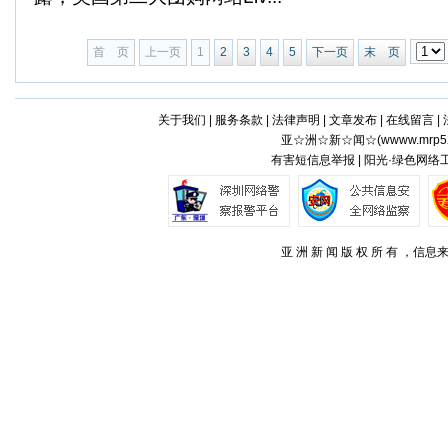
首 页
上一页
1
2
3
4
5
下一页
末 页
关于我们
|
服务条款
|
法律声明
|
文章发布
|
在线留言
|
亚☆洲☆新☆闻☆(
wwww.mrp5
有害短信息举报 | 阳光·绿色网络
亚 洲 新 闻 版 权 所 有 ，信