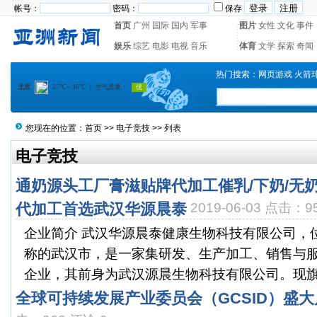
帐号：
密码：
保存
首页
广州
国际
国内
军事
图片
女性
文化
事件
娱乐
综艺
电影
电视
音乐
体育
文学
探索
奇闻
热门搜索：
网页游戏
火箭
您现在的位置：
首页
>>
电子竞技
>> 列表
电子竞技
通奶源头工厂膏滋贴牌代加工催乳/下奶/无奶
代加工首选武汉华源晨泰
2019-06-03 点击：9
企业简介 武汉华源晨泰健康生物科技有限公司，位
称的武汉市，是一家集研发、生产加工、销售与
企业，其前身为武汉源晨生物科技有限公司。现旗下
全球可持续发展产业委员会（GCSID）盛大