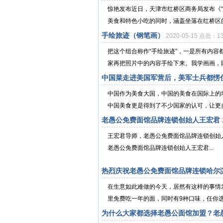
惊艳发布近日，天津市红桥区商务局发布《“
美食和特色小吃的同时，涵盖坐落在红桥区的
手绘旅迹（钢笔画）
2020-05-15 点击：1
把这个组合称作“手绘旅迹”，一是所有内
家再把照片中的内容手绘下来。我学画画，既
中国菜走进美国军营后，美军士兵都愣
中国作为美食大国，中国的美食在国际上的
中国美食更是得到了不少国家的认可，让更多
老愚公免费面馆品牌连锁创始人王宏君
王宏君导师，老愚公免费面馆品牌连锁创始
老愚公免费面馆品牌连锁创始人王宏君...
热烈庆祝老愚公免费面馆品牌连锁哈尔
在生意如此难做的今天，居然有这样的事情
里免费吃一年的面，同时有9种口味，任你选
为什么大家都选择老愚公面馆加盟？老