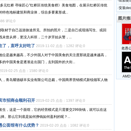
呼太好
·
绞胎瓷
多元红桥 寻味匠心”红桥区传统美食榜》美食地图，在展示红桥区传统
·
安装de
特色地标建筑和商业体，综合多要素形成...
图片推
386 评论:0
容都取材于自己远游旅途所见、所拍的照片，二是自己或现场写生、或回
未曾从师，更没入科班，二十岁开始从警，...
住了，直呼太好吃了
2019-11-02 点击：1282 评论:0
老愚
地位是越来越高，不少外国人对于中国美食的关注度那就是越来越高，
的中国美食是逐渐走出国门，去到国外的大街...
2019-02-25 点击：1580 评论:0
AM
人，青岛耀德硕丰实业有限公司总裁，中国商界营销模式新锐领军人物
滨市招商会顺利召开
2019-02-25 点击：1397 评论:0
发生，这是一个面馆，它的经营模式是只需要交299块钱，就可以在这
择。那么它到底是如何挣钱如何盈利的呢？...
愚公面馆有什么优势？
2019-02-20 点击：1082 评论:0