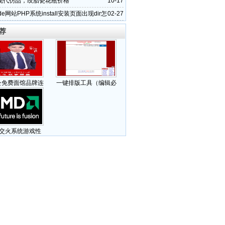
吃了
现代仿品，绞胎瓷花瓶价格
10-17
de网站PHP系统install安装页面出现dir怎
02-27
荐
公免费面馆品牌连
一键排版工具（编辑必
D交火系统游戏性