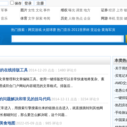
保存
军事
图片
女性
文化
事件
维权
曝光
调查
地方
证券
经济
上市
音乐
体育
文学
探索
奇闻
历史
人物
热点
企业
网游
单机
竞技
热门搜索：
网页游戏
火箭球赛
热门音乐
2011世界杯
亚运会
黄海军演
本类热
·
关于用
用的在线排版工具
2014-12-20 点击：1480 评论:0
常见的
·
买笔记
文章整理和文章编辑工具。使用一键排版您可以非常快速地将复杂、紊
·
AMD
成符合门户网站内容规范的文章格式。排版后...
·
老愚公
·
一键排
的问题解决和常见的挂马代码
2014-12-11 点击：3234 评论:0
具
·
热烈庆
名正常进入，用搜索引擎搜索出来的链接点击进入，就直接跳转到其他网
会顺利
·
手绘旅
长都碰到过，那么要怎么解决呢，这个问题...
·
中国菜
榜美食地图
2022-05-09 点击：985 评论:0