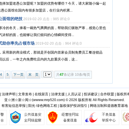
选择加盟老愚公加盟呢？加盟的优势有哪些？今天，请大家随小编一起
面馆在国内有很多加盟店，在行业内积累...
公面馆的绝技
2019-02-20 点击：985 评论:0
寒冷的冬天，捧着一碗热气腾腾的面，帮助我们驱散严寒，感觉心里也
浓郁的面，也能够让我们烦闷的心情瞬间变得...
式助你率先占领市场
2019-02-20 点击：964 评论:0
，采用新的商业模式，那就是开创国内首家会员制免费员工餐连锁品
以后，一年之内免费吃店内的九款重庆小面，这...
4
5
下一页
末 页
共
47
条记录 10条/每页
|
法律声明
|
文章发布
|
在线留言
|
法律支援
|
人员认证
|
投诉建议
|
合作联盟
|
版权所
亚☆洲☆新☆闻☆(
wwww.mrp520.com
) © 2026 版权所有 All Rights Reserved.
有害短信息举报 | 阳光·绿色网络工程 | 版权保护投诉指引 | 网络法制和道德教育基地