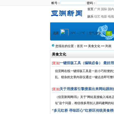
帐号：
密码：
首页
广州
国际
国内
娱乐
综艺
电影
电视
您现在的位置：
首页
>>
美食文化
>> 列表
美食文化
一键排版工具（编辑必备） 最好
[置顶]
信宜网在线一键排版工具是一款小巧轻便的
乱、错杂的文章内容仅通过一键点击即可整理
关于用搜索引擎搜索出来网站跳转
[置顶]
（信宜新闻网/讯）关于“网站直接输入域
址”这个问题，相信很多用别人源码建网的站
“多元红桥 寻味匠心”红桥区传统美食