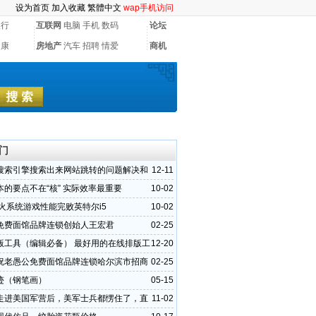
设为首页
加入收藏
繁體中文
wap手机访问
银行
互联网
电脑
手机
数码
论坛
健康
房地产
汽车
招聘
情爱
商机
门
搜索引擎搜索出来网站跳转的问题解决和
12-11
挂马代码
本的要点不在“核” 实际效率最重要
10-02
交火系统游戏性能完败英特尔i5
10-02
免费面馆品牌连锁创始人王宏君
02-25
版工具（编辑必备） 最好用的在线排版工
12-20
祝老愚公免费面馆品牌连锁哈尔滨市招商
02-25
召开
迹（钢笔画）
05-15
走进美国军营后，美军士兵都愣住了，直
11-02