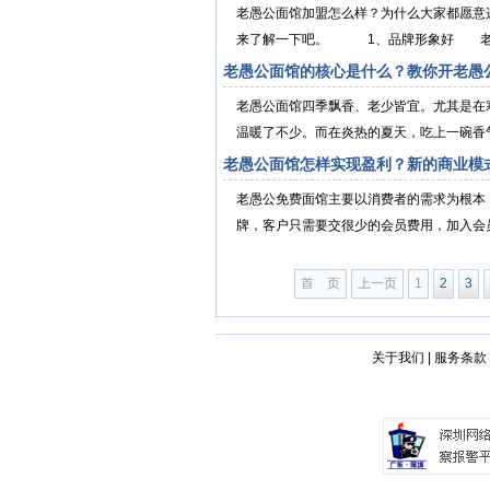
老愚公面馆加盟怎么样？为什么大家都愿意
来了解一下吧。 1、品牌形象好 老愚公
老愚公面馆的核心是什么？教你开老愚
老愚公面馆四季飘香、老少皆宜。尤其是在
温暖了不少。而在炎热的夏天，吃上一碗香气
老愚公面馆怎样实现盈利？新的商业模
老愚公免费面馆主要以消费者的需求为根本
牌，客户只需要交很少的会员费用，加入会员
首 页
上一页
1
2
3
关于我们
|
服务条款