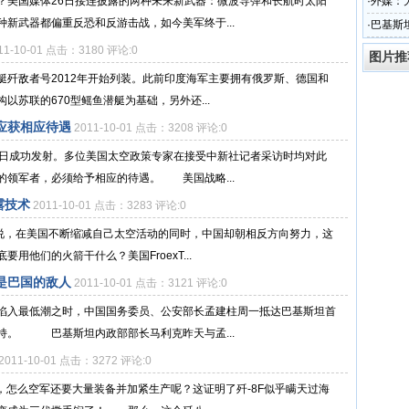
？美国媒体26日接连披露的两种未来新武器：微波导弹和长航时太阳
·
外媒：
新武器都偏重反恐和反游击战，如今美军终于...
·
巴基斯
敌人
11-10-01 点击：3180 评论:0
图片推
艇歼敌者号2012年开始列装。此前印度海军主要拥有俄罗斯、德国和
苏联的670型鳐鱼潜艇为基础，另外还...
应获相应待遇
2011-10-01 点击：3208 评论:0
9日成功发射。多位美国太空政策专家在接受中新社记者采访时均对此
的领军者，必须给予相应的待遇。 美国战略...
露技术
2011-10-01 点击：3283 评论:0
章说，在美国不断缩减自己太空活动的同时，中国却朝相反方向努力，这
他们的火箭干什么？美国FroexT...
是巴国的敌人
2011-10-01 点击：3121 评论:0
陷入最低潮之时，中国国务委员、公安部长孟建柱周一抵达巴基斯坦首
持。 巴基斯坦内政部部长马利克昨天与孟...
2011-10-01 点击：3272 评论:0
，怎么空军还要大量装备并加紧生产呢？这证明了歼-8F似乎瞒天过海