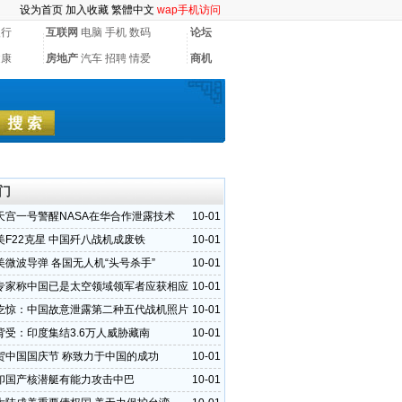
设为首页
加入收藏
繁體中文
wap手机访问
银行
互联网
电脑
手机
数码
论坛
健康
房地产
汽车
招聘
情爱
商机
门
天宫一号警醒NASA在华合作泄露技术
10-01
美F22克星 中国歼八战机成废铁
10-01
美微波导弹 各国无人机“头号杀手”
10-01
专家称中国已是太空领域领军者应获相应
10-01
吃惊：中国故意泄露第二种五代战机照片
10-01
背受：印度集结3.6万人威胁藏南
10-01
贺中国国庆节 称致力于中国的成功
10-01
印国产核潜艇有能力攻击中巴
10-01