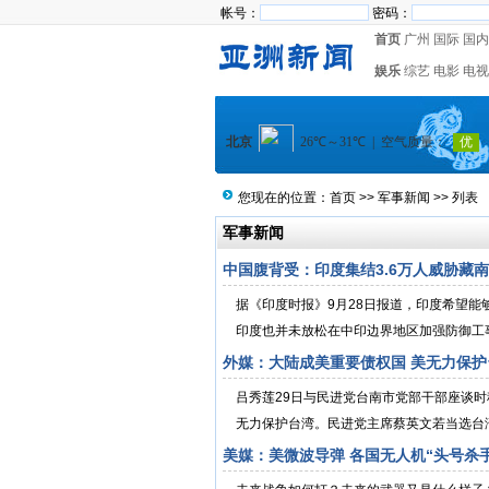
帐号：
密码：
首页
广州
国际
国内
娱乐
综艺
电影
电视
您现在的位置：
首页
>>
军事新闻
>> 列表
军事新闻
中国腹背受：印度集结3.6万人威胁藏南
据《印度时报》9月28日报道，印度希望
印度也并未放松在中印边界地区加强防御工事
外媒：大陆成美重要债权国 美无力保护
吕秀莲29日与民进党台南市党部干部座谈
无力保护台湾。民进党主席蔡英文若当选台
美媒：美微波导弹 各国无人机“头号杀手