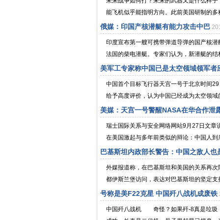
未来战争如何打？未来的武器又是什么样子
能飞机似乎能指明方向。此前美国研制的多种
俄媒：印国产核潜艇有能力攻击中巴
20
印度宣布第一艘可携带弹道导弹的国产核潜
法国的柴电潜艇。专家们认为，新潜艇的结构以
美军工专家称中国已是太空领域领军者
中国首个目标飞行器天宫一号于北京时间2
给予高度评价，认为中国已经成为太空领域
美媒：天宫一号警醒NASA在华合作泄
瑞士国际关系与安全网络网站9月27日文
在美国激起与多年前类似的辩论：中国人到底要用
巴基斯坦内政部长警告：中国之敌人也
外媒报道称，在巴基斯坦和美国的关系再次
都伊斯兰堡访问，表达对巴基斯坦的坚定支
号称是美F22克星 中国歼八战机成废铁
中国歼八战机 奇怪？如果歼-8真是垃圾