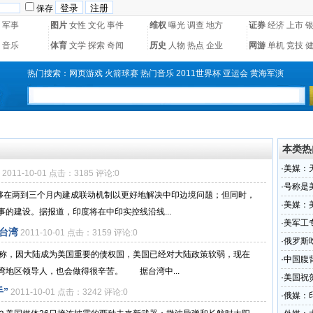
保存
军事
图片
女性
文化
事件
维权
曝光
调查
地方
证券
经济
上市
音乐
体育
文学
探索
奇闻
历史
人物
热点
企业
网游
单机
竞技
热门搜索：
网页游戏
火箭球赛
热门音乐
2011世界杯
亚运会
黄海军演
本类热
·
美媒：
2011-10-01 点击：3185 评论:0
·
号称是
能够在两到三个月内建成联动机制以更好地解决中印边境问题；但同时，
·
美媒：
的建设。据报道，印度将在中印实控线沿线...
·
美军工
台湾
2011-10-01 点击：3159 评论:0
待遇
·
俄罗斯
时称，因大陆成为美国重要的债权国，美国已经对大陆政策软弱，现在
·
中国腹
湾地区领导人，也会做得很辛苦。 据台湾中...
·
美国祝
”
2011-10-01 点击：3242 评论:0
·
俄媒：