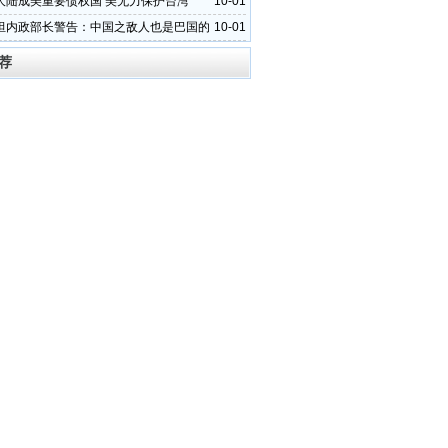
大陆成美重要债权国 美无力保护台湾
10-01
坦内政部长警告：中国之敌人也是巴国的
10-01
荐