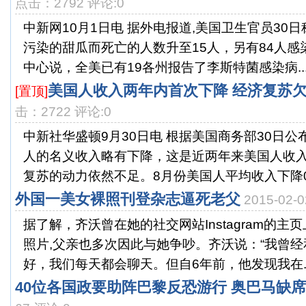
点击：2792 评论:0
中新网10月1日电 据外电报道,美国卫生官员30
污染的甜瓜而死亡的人数升至15人，另有84人
中心说，全美已有19各州报告了李斯特菌感染病..
美国人收入两年内首次下降 经济复苏
[置顶]
击：2722 评论:0
中新社华盛顿9月30日电 根据美国商务部30日公
人的名义收入略有下降，这是近两年来美国人收
复苏的动力依然不足。8月份美国人平均收入下降0.1
外国一美女裸照刊登杂志逼死老父
2015-02
据了解，齐沃曾在她的社交网站Instagram的
照片,父亲也多次因此与她争吵。齐沃说：“我曾
好，我们每天都会聊天。但自6年前，他发现我在..
40位各国政要助阵巴黎反恐游行 奥巴马缺席