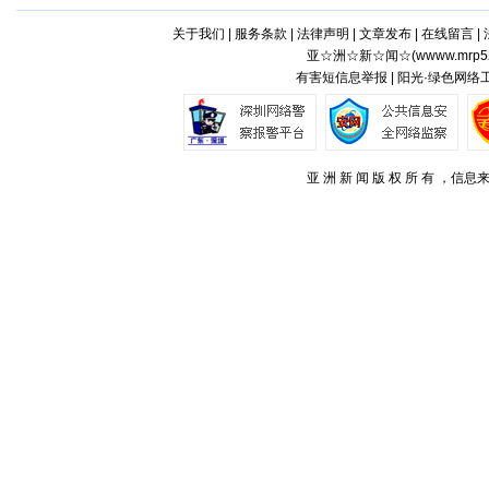
关于我们
|
服务条款
|
法律声明
|
文章发布
|
在线留言
|
亚☆洲☆新☆闻☆(
wwww.mrp5
有害短信息举报 | 阳光·绿色网络
亚 洲 新 闻 版 权 所 有 ，信