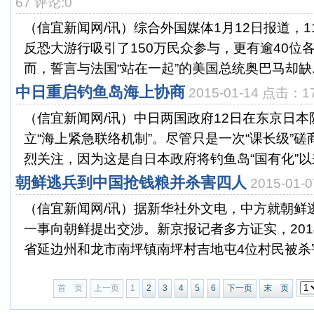
67 评论:0
（信宜新闻网/讯）综合外国媒体1月12日报道，
反恐大游行吸引了150万民众参与，更有逾40位
而，誓言与法国“站在一起”的美国总统奥巴马却缺..
中日重启钓鱼岛海上协商
2015-01-14 点击：1
（信宜新闻网/讯）中日两国政府12日在东京日
立“海上紧急联络机制”。尽管只是一次“课长级”
烈关注，因为这是自日本政府将钓鱼岛“国有化”以来
朝鲜逃兵到中国抢钱粮并杀害四人
2015-01
（信宜新闻网/讯）据新华社外文电，中方就朝鲜
一事向朝鲜提出交涉。新京报记者多方证实，2014
省延边州和龙市南坪镇南坪村吉地屯4位村民被杀害.
首 页
上一页
1
2
3
4
5
6
下一页
末 页