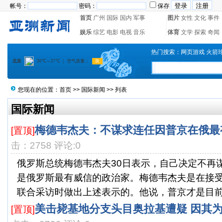
帐号：
密码：
保存
首页
广州
国际
国内
军事
图片
女性
文化
事件
娱乐
综艺
电影
电视
音乐
体育
文学
探索
奇闻
热门搜索：
网页游戏
火箭
您现在的位置：
首页
>>
国际新闻
>> 列表
国际新闻
梅德韦杰夫：不谋求连任因普京在俄最
[置顶]
击：2758 评论:0
俄罗斯总统梅德韦杰夫30日表示，自己决定不再
是俄罗斯最有威信的政治家。梅德韦杰夫是在接
联合采访时做出上述表示的。他说，普京才是目前俄
美击毙基地分支头目奥拉基遭疑 因其
[置顶]