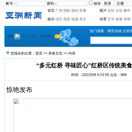
帐号：
密码：
保存
首页
广州
国际
国内
军事
图片
女性
文化
事件
娱乐
综艺
电影
电视
音乐
体育
文学
探索
奇闻
热门搜索：
网页游戏
火箭
您现在的位置：
首页
>>
美食文化
>> 内容
“多元红桥 寻味匠心”红桥区传统美
时间：2022/5/9 9:23:59 点击：988
惊艳发布