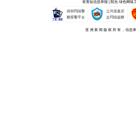
有害短信息举报 | 阳光·绿色网络
亚 洲 新 闻 版 权 所 有 ，信