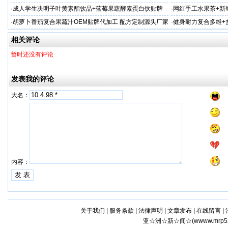
装定制
·
成人学生决明子叶黄素酯饮品+蓝莓果蔬酵素蛋白饮贴牌
·
网红手工水果茶+新
代加工
代工
·
胡萝卜番茄复合果蔬汁OEM贴牌代加工 配方定制源头厂家
·
健身耐力复合多维+
加工
相关评论
暂时还没有评论
发表我的评论
大名：
内容：
关于我们
|
服务条款
|
法律声明
|
文章发布
|
在线留言
|
亚☆洲☆新☆闻☆(
wwww.mrp5