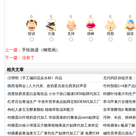
0
0
0
0
0
0
惊讶
欠揍
支持
很棒
愤怒
搞笑
上一篇：
手绘旅迹（钢笔画）
下一篇：没有了
相关文章
·
汪明明《手工编织花朵水杯》作品
·
无代码区块链开发：
·
陕西省两会 | 人大代表、政协委员发出西美好声音
·
竹间智能1+4新产
后一公里！
·
燕窝肽胶原蛋白蓝莓饮品 小分子肽口服液OEM贴牌代加工
·
特膳叶绿素片剂生产
·
红枣百合膏滋生产 中老年营养食品贴牌定制OEM代加工厂
·
草乌甲素片在慢性疼
家
·
枸杞人参五宝酵素颗粒 植物萃取温和配方
·
安萃莱酵母β-葡聚
·
特膳蛋白纤维奶昔代加工 华源晨泰奶代餐食品oem贴牌定
·
浮肿、长痘、精神差
制
加工
·
特膳蛋白核小球藻压片糖果植物果蔬片贴牌代加工来样定
·
特殊膳食γ-氨基丁
制厂
牌
·
特膳桑葚膏滋膏方工厂膏剂生产贴牌代加工厂家 免费打样
·
碱性营养蛋白源头厂