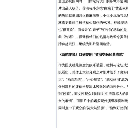
全国热映的同时，《白蛇传说》的各城市巡回
片出品人杨子、导演程小东携“白娘子”黄圣依
的热情就像四川火锅麻辣烫，不仅令现场气氛
林峰更收获了粉丝精心制作的VCR。林峰现
也“很喜欢”。而最让“白娘子”与“许仙”感动
曲《许诺》，影迷粉丝们的热情与热爱令黄圣
蹄奔赴武汉，继续为影片巡回造势。
《白蛇传说》口碑硬朗 “笑泪交融经典港式”
作为国庆档最热度的娱乐话题，微博与论坛成
以看出，总体上大部分观众对影片给予了良好
大”、“画面精美”、“开心爆笑”、“感动落泪
众对影片的评价呈现出比较微妙的两性分化。
到“过瘾”，而女性观众则对影片中浪漫感人的
女的看情”。而影片中的诸多现代演绎和喜剧
同时点中了观众的“笑穴与泪腺”，“恰到好处的