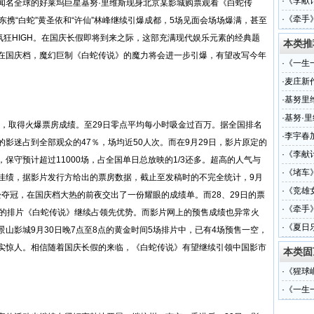
·
《李献
闻名全球的好莱坞巨星基努·里维斯现身北京某影城购票观看《白蛇传
·
《牵手
东携“白蛇”黄圣依和“许仙”林峰继续引爆成都，5场见面会场场爆满，甚至
氛狂HIGH。在国庆长假即将到来之际，这部充满现代娱乐元素的经典题
本类推
在国庆档，魔幻巨制《白蛇传说》的魔力将会进一步引爆，有望改写今年
·
《一生
奖
·
麦庄新
·
基努里
·
基努·
映，取得火爆票房成绩。至29日零点平均每小时吸金过百万。据全国排名
·
李宇春
影迷占到全部观众的47％，场均近50人次。而在9月29日，影片原定的
·
《李献
保守预计超过11000场，占全国单日总放映的1/3还多。超高的人气与
·
《堵车
佳绩，据影片发行方给出的票房数据，截止至发稿时的不完全统计，9月
·
《竞雄
轻松夺冠，在国庆档大热的前夜交出了一份耀眼的成绩单。而28、29日的票
·
《牵手
日的排片《白蛇传说》继续占领先优势。而影片网上的预售成绩也异常火
·
《夏日
山影城9月30日晚7点至8点的黄金时间5场排片中，已有4场预售一空，
实惊人。相信随着国庆长假的来临，《白蛇传说》有望继续引领中国影市
本类固
。
·
《猩球
·
《一生
奖