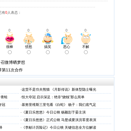
已有
0
人表态：
0
0
0
0
0
很棒
愤怒
搞笑
恶心
不解
号召微博晒梦想
萍第11次合作
·
这货不是功夫熊猫 《月影传说》新体型隐士曝光
扮青蛙
·
恒大夺冠 启示深足：绝非“烧钱”那么简单
夺冠
·
基努里维斯三里屯看《白蛇》 杨子：我们底气足
·
《夏日乐悠悠》今日公映 杨颖彭于晏主演
·
《夏日乐悠悠》正式公映 马楚成要演员零度表演
绎
·
《李献计历险记》今日公映 关键信息全方位解读