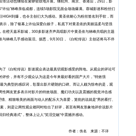
宣传活动也继续在紧锣密鼓地开展。继杭州、南京、香港后，29日，影
和“许仙”林峰亲临成都，连续5场影院见面会场场爆满。蓉城影迷和粉丝们
狂HIGH到爆，也令主创们大为感动。黄圣依耐心为粉丝签名到手软，而
场表示，除了银幕上许仙深爱白娘子，私底下对黄圣依的美丽温柔与坚强
的是，在橙天嘉禾影城，300多影迷齐声高唱影片中黄圣依与林峰共唱的主题
依与林峰几乎感动落泪。据悉，9月30日，《白蛇传说》主创还将马不停
为了《白蛇传说》影迷观众表达最真切观影感受的阵地。从观众的评论可
的评价，并有不少观众认为这是今年来最好看的国产大片，“特效强
”成为最为典型的感叹词，彰显出影片硬朗的口碑。而让人颇为惊奇的是，观
男性网友更多表示对影片的特效场面、魔幻功夫以及震撼的视觉冲击感
爱情、精致唯美的画面与动人的配乐大为喜爱，笼统的说就是“男的看打、
元素，则是让两性观众都同时给出了好评，甚至有网友形象地评价说影片
回归经典港式”，整体上让人“笑泪交融”中震撼并感动。
作者：佚名 来源：不详