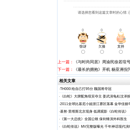
请选择您看到这篇文章时的心情: 
0
0
0
惊讶
欠揍
支持
上一篇：
《与时尚同居》周渝民徐若瑄
下一篇：
《最长的拥抱》开机 杨亚洲倪
相关文章
·
TH000:给自己打95分 魏国将夺冠
·
《白蛇》大牌配角喧宾夺主 姜武演龟杜汶泽
·
2011全球比基尼小姐浙江赛区落幕 金华佳丽
·
基努·里维斯北京现身 低调观影《白蛇传说》
·
《第一大总统》全国公映 保剑锋演外科医生
·
《白蛇传说》MV完整版曝光 千年神话现代演