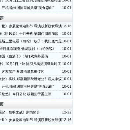
计》10月1日上映 陈羽凡搞笑演绎差时症
10-01
》开机 喻虹渊陈司翰共谱“美食恋曲”
10-01
荐
一世》参展伦敦电影节 导演获新锐女导演
12-16
作《听风者》十月开机 梁朝伟周迅加盟
10-01
维斯三里屯看《白蛇》 杨子：我们底气足
10-01
里维斯北京现身 低调观影《白蛇传说》
10-01
加盟《血滴子》 演打戏意外受伤
10-01
计》10月1日上映 陈羽凡搞笑演绎差时症
10-01
》片方发声明 澄清遭禁播传闻
10-01
女侠》将映 郑嘉颖演秋瑾老公引后人争议
10-01
》开机 喻虹渊陈司翰共谱“美食恋曲”
10-01
乐悠悠》今日公映 杨颖彭于晏主演
10-01
顶
崛起：黎明之战》剧情简介
12-22
一世》参展伦敦电影节 导演获新锐女导演
12-16