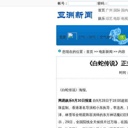
帐号：
密码：
首页
广州
国际
国内
娱乐
综艺
电影
电视
您现在的位置：
首页
>>
电影新闻
>> 内容
《白蛇传说》正式
时间：2
《白蛇传说》海报。
网易娱乐9月30日报道
自9月28日于18:0
珠监制、香港著名导演程小东执导，李连杰、
泽、林雪等全明星阵容演绎的东方神话魔幻巨
示，29日，全国院线全天候排片过万场，在国