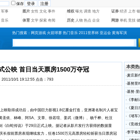
保存
军事
图片
女性
文化
事件
维权
曝光
调查
地方
证券
经济
上市
音乐
体育
文学
探索
奇闻
历史
人物
热点
企业
网游
单机
竞技
热门搜索：
网页游戏
火箭球赛
热门音乐
2011世界杯
亚运会
黄海军演
本类热
公映 首日当天票房1500万夺冠
·
麦庄新
011/10/1 19:12:55 点击：793
·
基努里
·
基努·
·
《李献
·
《夏日
0超前上映取得成功后，由中国巨力影视1.8亿重金打造，亚洲著名制片人崔宝
·
《堵车
黄圣依、林峰、阿SA、文章、徐若瑄、姜武（
微博
）、杨千桦、杜汶
·
《竞雄
制《白蛇传说》于29日正式上映。据记者从影片发行方获得的数据显
·
李宇春
庆长假前票房表现继续发力，狂卷1500万元高票房轻松斩获当日票房冠