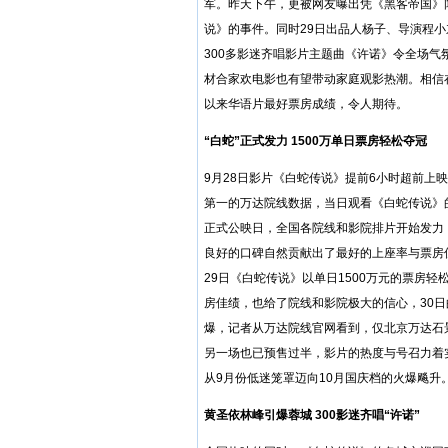
军。昨天下午，更被网友曝出凭《黑客帝国》
说》的事件。同时29日出品人杨子、导演程小
300多影迷齐唱影片主题曲《许诺》令全场气
材合家欢电影也有望带动家庭观影热潮。相信
以来华语片最好票房成绩，令人期待。
“白蛇”正式发力 1500万单日票房轻松夺冠
9月28日影片《白蛇传说》提前6小时超前上
第一的万达院线数据，当日观看《白蛇传说》的
正式公映日，全国各院线和影院排片开始发力，
良好的口碑自然贡献出了最好的上座率与票房
29日《白蛇传说》以单日1500万元的票房
房佳绩，也给了院线和影院极大的信心，30
爆，记者从万达院线官网看到，仅北京万达石景
另一场也已预售过半，影片的热度与号召力着
从9月份低迷笼罩迈向10月国庆档的火爆飚升
黄圣依林峰引爆蓉城 300影迷齐唱“许诺”