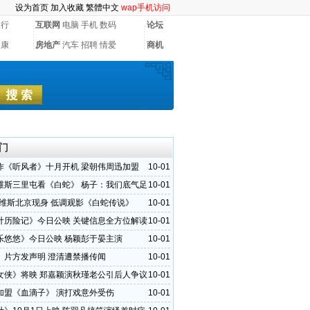
设为首页
加入收藏
繁體中文
wap手机访问
银行
互联网
电脑
手机
数码
论坛
健康
房地产
汽车
招聘
情爱
商机
门
作《听风者》十月开机 梁朝伟周迅加盟
10-01
维斯三里屯看《白蛇》 杨子：我们底气足
10-01
里维斯北京现身 低调观影《白蛇传说》
10-01
计历险记》今日公映 关键信息全方位解读
10-01
乐悠悠》今日公映 杨颖彭于晏主演
10-01
》片方发声明 澄清遭禁播传闻
10-01
女侠》将映 郑嘉颖演秋瑾老公引后人争议
10-01
加盟《血滴子》 演打戏意外受伤
10-01