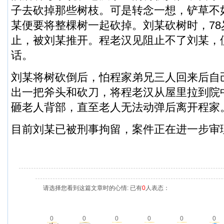
子去砍掉那些树枝。可是转念一想，铲草不
某便要将整棵树一起砍掉。刘某砍树时，78
止，被刘某推开。程老汉见阻止不了刘某，
话。
刘某将树砍倒后，怕程家弟兄三人回来后自
出一把斧头和砍刀，将程老汉从屋里拉到院
砸老人背部，直至老人无法动弹后离开程家
目前刘某已被刑事拘留，案件正在进一步审
请选择您看到这篇文章时的心情: 已有
0
人表态：
0
0
0
0
0
0