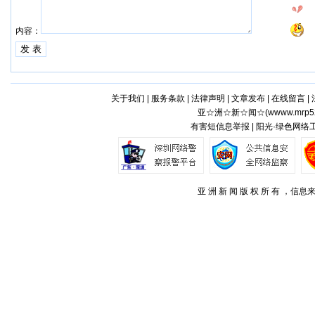
内容：
关于我们
|
服务条款
|
法律声明
|
文章发布
|
在线留言
|
亚☆洲☆新☆闻☆(
wwww.mrp5
有害短信息举报 | 阳光·绿色网络
亚 洲 新 闻 版 权 所 有 ，信