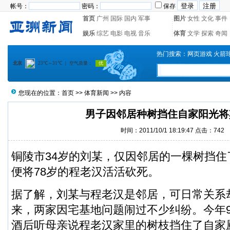
帐号：
密码：
保存
首页
广州
国际
国内
军事
图片
女性
文化
事件
娱乐
综艺
电影
电视
音乐
体育
文学
探索
奇闻
热门搜索：
网页游戏
火箭
您现在的位置：
首页
>>
体育新闻
>> 内容
男子因邻居种树挡住自家阳光将
时间：2011/10/1 18:19:47 点击：742
铜陵市34岁的刘某，仅因邻居的一棵树挡
便将78岁的程老汉活活砍死。
据了解，刘某与程老汉是邻居，可日常关系
来，两家因宅基地问题闹过不少纠纷。今年9
酒后听母亲说程老汉家里的树枝挡住了自家