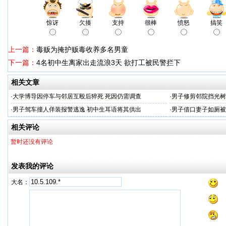
惊讶
欠揍
支持
很棒
愤怒
搞笑
上一篇：
毒贩为掩护贩毒收养多名男童
下一篇：
4名初中生离家出走流浪3天 欲打工被民警拦下
相关文章
·
大学博导因停车与邻居互殴后猝死 死因仍需调查
·
男子修剪邻院挡光树
·
男子驾车撞人佯装报警逃逸 初中生耳语将其供出
·
男子借口妻子如厕被
相关评论
暂时还没有评论
发表我的评论
大名：