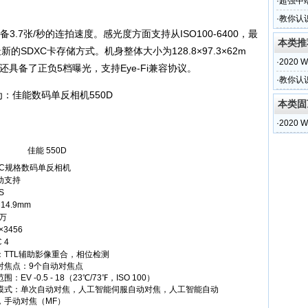
·
超强中端
·
教你认
3.7张/秒的连拍速度。感光度方面支持从ISO100-6400，最
本类推
新的SDXC卡存储方式。机身整体大小为128.8×97.3×62m
·
2020
时还具备了正负5档曝光，支持Eye-Fi兼容协议。
·
教你认
本类固
·
2020
佳能 550D
S-C规格数码单反相机
动支持
S
×14.9mm
0万
×3456
C 4
：TTL辅助影像重合，相位检测
对焦点：9个自动对焦点
：EV -0.5 - 18（23℃/73℉，ISO 100）
模式：单次自动对焦，人工智能伺服自动对焦，人工智能自动
，手动对焦（MF）