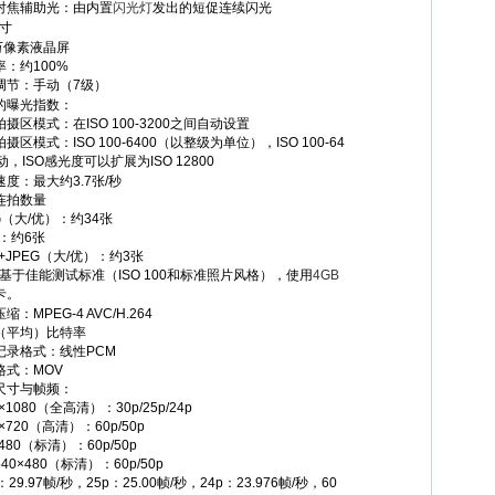
对焦辅助光：由内置
闪光灯
发出的短促连续闪光
英寸
4万像素液晶屏
率：约100%
调节：手动（7级）
的曝光指数：
摄区模式：在ISO 100-3200之间自动设置
摄区模式：ISO 100-6400（以整级为单位），ISO 100-64
动，ISO感光度可以扩展为ISO 12800
度：最大约3.7张/秒
连拍数量
G（大/优）：约34张
：约6张
+JPEG（大/优）：约3张
字基于佳能测试标准（ISO 100和标准照片风格），使用
4GB
卡。
缩：MPEG-4 AVC/H.264
（平均）比特率
记录格式：线性PCM
格式：MOV
尺寸与帧频：
0×1080（全高清）：30p/25p/24p
0×720（高清）：60p/50p
×480（标清）：60p/50p
40×480（标清）：60p/50p
p：29.97帧/秒，25p：25.00帧/秒，24p：23.976帧/秒，60