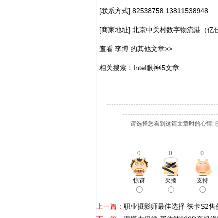
[联系方式] 82538758 13811538948
[商家地址] 北京中关村数字物流港（亿佳
查看 李博 的其他文章>>
相关搜索：Intel眼神i5文章
请选择您看到这篇文章时的心情: 
0
0
0
惊讶
欠揍
支持
上一篇：
职业摄影师最佳选择 徕卡S2售价