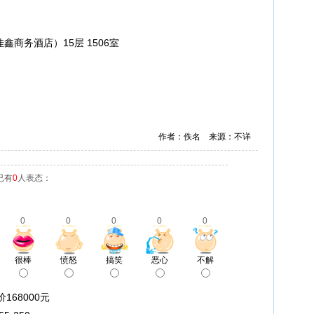
鑫商务酒店）15层 1506室
作者：佚名 来源：不详
已有
0
人表态：
0
0
0
0
0
很棒
愤怒
搞笑
恶心
不解
168000元