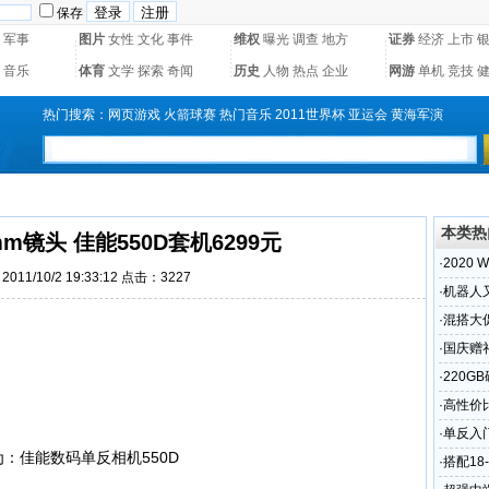
保存
军事
图片
女性
文化
事件
维权
曝光
调查
地方
证券
经济
上市
音乐
体育
文学
探索
奇闻
历史
人物
热点
企业
网游
单机
竞技
热门搜索：
网页游戏
火箭球赛
热门音乐
2011世界杯
亚运会
黄海军演
本类热
mm镜头 佳能550D套机6299元
·
2020
011/10/2 19:33:12 点击：3227
·
机器人又高
2020
·
混搭大促
·
国庆赠礼
·
220G
·
高性价比
·
单反入门
·
搭配18