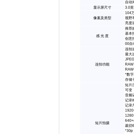
自动
显示屏尺寸
3.0
10
像素及类型
视野
亮度
推荐
基本拍
感 光 度
创意拍
00自
连拍速
最大
JPE
连拍功能
RAW
RAW
*数
存储
短片压
可变
音频
记录
记录
192
128
640
短片拍摄
裁切6
*30