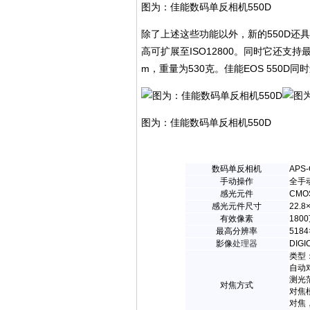
图为：佳能数码单反相机550D
除了上述这些功能以外，新的550D还具备
高可扩展至ISO12800。同时它还支持最
m，重量为530克。佳能EOS 550D同
图为：佳能数码单反相机550D
数码单反相机
AP
手动操作
全手
感光元件
CMO
感光元件尺寸
22.8
有效像素
180
最高分辨率
5184
影像
处理器
DIGI
类型
自动
测光范围
对焦方式
对焦
对焦