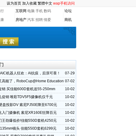
设为首页
加入收藏
繁體中文
wap手机访问
银行
互联网
电脑
手机
数码
论坛
健康
房地产
汽车
招聘
情爱
商机
门
 WAIC机器人狂欢：AI抗疫，后浪可畏！
07-29
能了，RoboCup@Home Education
07-02
成功举办
销 买佳能600D套机送55-250mm
10-02
促销 唯彩TDV5F5摄像机仅千元
10-02
B硬盘投影DV 索尼PJ50E降至6700元
10-02
入门摄像机 索尼XR160E狂降百元
10-02
王劲爆低价!佳能550D套机4250元
10-02
-135mm镜头 佳能550D套机6299元
10-02