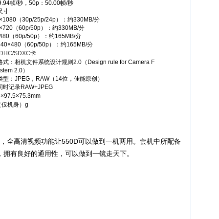
9.94帧/秒，50p：50.00帧/秒
尺寸
×1080（30p/25p/24p）：约330MB/分
0×720（60p/50p）：约330MB/分
×480（60p/50p）：约165MB/分
40×480（60p/50p）：约165MB/分
DHC
/
SDXC
卡
式：相机文件系统设计规则2.0（Design rule for Camera F
ystem 2.0）
类型：JPEG，RAW（14位，佳能原创）
时记录RAW+JPEG
8×97.5×75.3mm
（仅机身）g
现，全高清视频功能让550D可以做到一机两用。套机中所配备
焦段，拥有良好的通用性，可以做到一镜走天下。