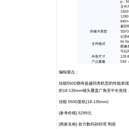
p：5
文件
1920
128
640
裁切6
存储卡类型
SD/
S
记录格
ile S
文件格式
图像
可以同
外形尺寸
128.
产品
重量
530
编辑观点：
佳能550D拥有超越同类机型的性能表
的18-135mm镜头覆盖广角至中长
佳能 550D套机(18-135mm)
[参考价格] 6299元
[商家名称] 前方数码孙经理 荆燕