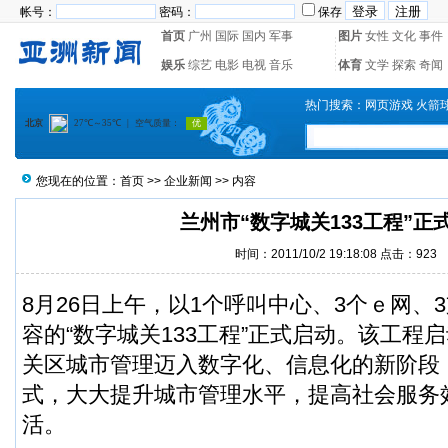
帐号：
密码：
保存
首页
广州
国际
国内
军事
图片
女性
文化
事件
娱乐
综艺
电影
电视
音乐
体育
文学
探索
奇闻
热门搜索：
网页游戏
火箭
您现在的位置：
首页
>>
企业新闻
>> 内容
兰州市“数字城关133工程”正
时间：2011/10/2 19:18:08 点击：923
8月26日上午，以1个呼叫中心、3个ｅ网、
容的“数字城关133工程”正式启动。该工程
关区城市管理迈入数字化、信息化的新阶段
式，大大提升城市管理水平，提高社会服务
活。