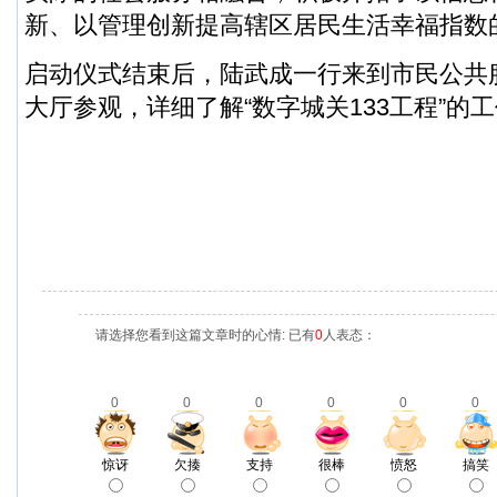
新、以管理创新提高辖区居民生活幸福指数
启动仪式结束后，陆武成一行来到市民公共
大厅参观，详细了解“数字城关133工程”的
请选择您看到这篇文章时的心情: 已有
0
人表态：
0
0
0
0
0
0
惊讶
欠揍
支持
很棒
愤怒
搞笑