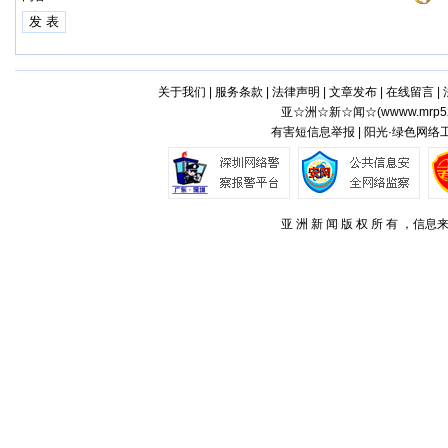
关于我们
|
服务条款
|
法律声明
|
文章发布
|
在线留言
|
亚☆洲☆新☆闻☆(
wwww.mrp5
有害短信息举报 | 阳光·绿色网络
亚 洲 新 闻 版 权 所 有 ，信