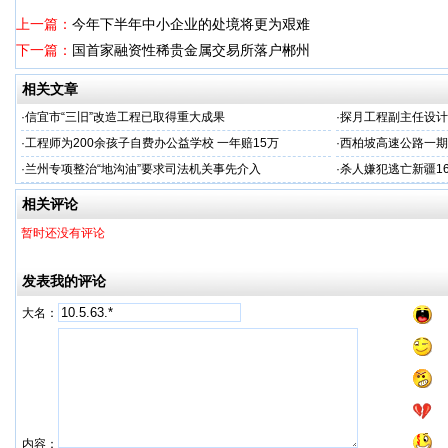
上一篇：
今年下半年中小企业的处境将更为艰难
下一篇：
国首家融资性稀贵金属交易所落户郴州
相关文章
·
信宜市“三旧”改造工程已取得重大成果
·
探月工程副主任设计
·
工程师为200余孩子自费办公益学校 一年赔15万
·
西柏坡高速公路一期
·
兰州专项整治“地沟油”要求司法机关事先介入
·
杀人嫌犯逃亡新疆1
相关评论
暂时还没有评论
发表我的评论
大名：
内容：